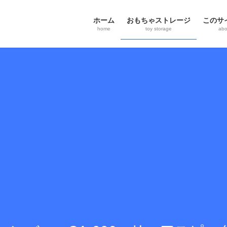
ホーム
おもちゃストレージ
このサ
home
toy storage
abou