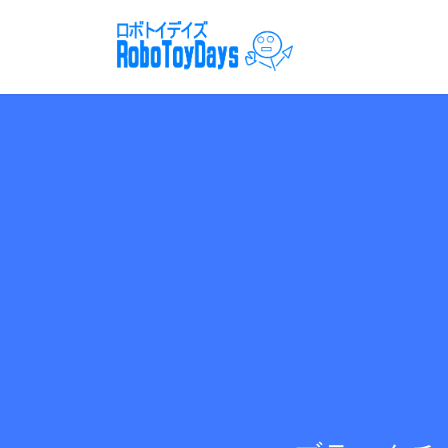
コ
ナ
ン
ビ
テ
ゲ
ン
ー
ツ
シ
へ
ョ
ス
ン
キ
に
ッ
移
プ
動