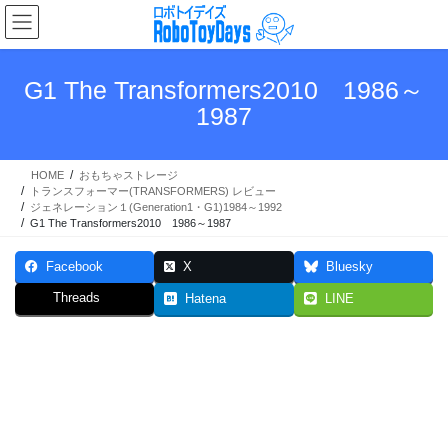
コ
ナ
ン
ビ
テ
ゲ
ン
ー
G1 The Transformers2010 1986～
ツ
シ
1987
へ
ョ
ス
ン
キ
に
HOME
おもちゃストレージ
ッ
移
トランスフォーマー(TRANSFORMERS) レビュー
プ
動
ジェネレーション１(Generation1・G1)1984～1992
G1 The Transformers2010 1986～1987
Facebook
X
Bluesky
Threads
Hatena
LINE