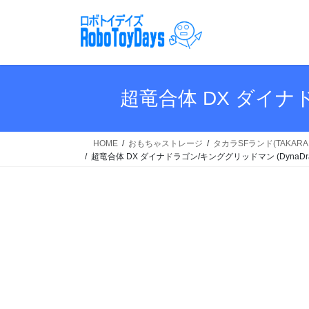
コ
ナ
ン
ビ
テ
ゲ
ン
ー
ツ
シ
へ
ョ
超竜合体 DX ダイナドラ
ス
ン
キ
に
ッ
移
HOME
おもちゃストレージ
タカラSFランド(TAKARA 
プ
動
超竜合体 DX ダイナドラゴン/キンググリッドマン (DynaDragon