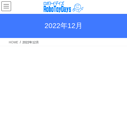
コ
ナ
ン
ビ
テ
ゲ
ン
ー
2022年12月
ツ
シ
へ
ョ
ス
ン
HOME
2022年12月
キ
に
ッ
移
プ
動