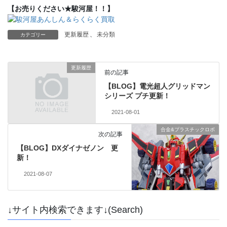
【お売りください★駿河屋！！】
更新履歴
、
未分類
カテゴリー
更新履歴
前の記事
【BLOG】電光超人グリッドマン
シリーズ プチ更新！
2021-08-01
合金&プラスチックロボ
次の記事
【BLOG】DXダイナゼノン 更
新！
2021-08-07
↓サイト内検索できます↓(Search)