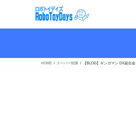
コ
ナ
ン
ビ
テ
ゲ
ン
ー
ツ
シ
へ
ョ
ス
ン
キ
に
ッ
移
HOME
スーパー戦隊
【BLOG】ギンガマン DX超
プ
動