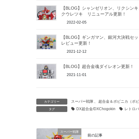
【BLOG】シャンゼリオン、リクシンキ
クウレツキ リニューアル更新！
2022-02-05
【BLOG】ギンガマン、銀河大決戦セッ
レビュー更新！
2021-12-12
【BLOG】超合金魂ダイレオン更新！
2021-11-01
スーパー戦隊
、
超合金＆ポピニカ（ポ
カテゴリー
DX超合金/DXChogokin
レトロバン
タグ
スーパー戦隊
前の記事