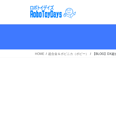
コ
ナ
ン
ビ
テ
ゲ
ン
ー
ツ
シ
へ
ョ
ス
ン
キ
に
ッ
移
HOME
超合金＆ポピニカ（ポピー）
【BLOG】DX
プ
動