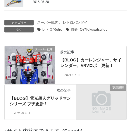
2018-05-20
スーパー戦隊
、
レトロバンダイ
カテゴリー
レトロ/Retro
特撮TOY/TokusatsuToy
タグ
スーパー戦隊
前の記事
【BLOG】カーレンジャー、サイ
レンダー、VRVロボ 更新！
2021-07-11
更新履歴
次の記事
【BLOG】電光超人グリッドマン
シリーズ プチ更新！
2021-08-01