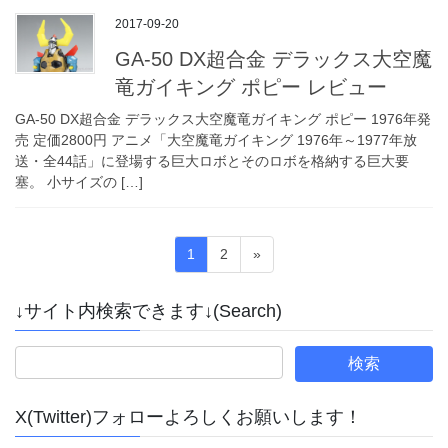
2017-09-20
GA-50 DX超合金 デラックス大空魔
竜ガイキング ポピー レビュー
GA-50 DX超合金 デラックス大空魔竜ガイキング ポピー 1976年発
売 定価2800円 アニメ「大空魔竜ガイキング 1976年～1977年放
送・全44話」に登場する巨大ロボとそのロボを格納する巨大要
塞。 小サイズの […]
投
固
固
1
2
»
稿
定
定
ペ
ペ
の
↓サイト内検索できます↓(Search)
ー
ー
ペ
ジ
ジ
ー
ジ
X(Twitter)フォローよろしくお願いします！
送